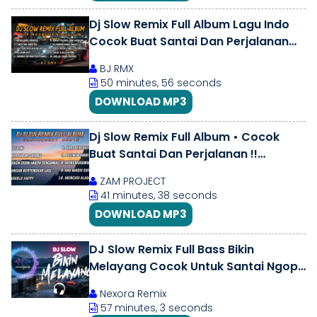
Dj Slow Remix Full Album Lagu Indo
Cocok Buat Santai Dan Perjalanan
Vol.1 🎵 BJ RMX
BJ RMX
50 minutes, 56 seconds
DOWNLOAD MP3
Dj Slow Remix Full Album • Cocok
Buat Santai Dan Perjalanan !!
(Zamproject Remix)
ZAM PROJECT
41 minutes, 38 seconds
DOWNLOAD MP3
DJ Slow Remix Full Bass Bikin
Melayang Cocok Untuk Santai Ngopi
Kerja Deep House Viral| Nexora
Nexora Remix
Remix
57 minutes, 3 seconds