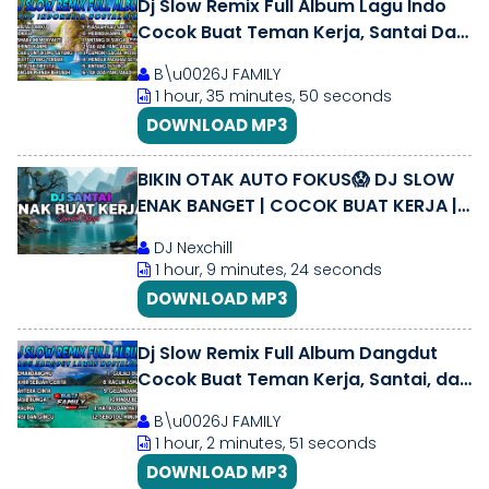
Dj Slow Remix Full Album Lagu Indo
Cocok Buat Teman Kerja, Santai Dan
Perjalanan (B\u0026J FAMILY) Vol.8
B\u0026J FAMILY
1 hour, 35 minutes, 50 seconds
DOWNLOAD MP3
BIKIN OTAK AUTO FOKUS😱 DJ SLOW
ENAK BANGET | COCOK BUAT KERJA |
KERJA JADI SEMANGAT | MUSIK NGOPI
DJ Nexchill
1 hour, 9 minutes, 24 seconds
DOWNLOAD MP3
Dj Slow Remix Full Album Dangdut
Cocok Buat Teman Kerja, Santai, dan
Perjalanan (B\u0026J FAMILY) Vol.11
B\u0026J FAMILY
1 hour, 2 minutes, 51 seconds
DOWNLOAD MP3