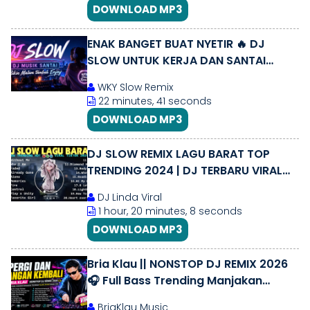
DOWNLOAD MP3
ENAK BANGET BUAT NYETIR 🔥 DJ
SLOW UNTUK KERJA DAN SANTAI
MALAM HARI | MUSIK BIAR FOKUS DAN
WKY Slow Remix
SEMANGAT
22 minutes, 41 seconds
DOWNLOAD MP3
DJ SLOW REMIX LAGU BARAT TOP
TRENDING 2024 | DJ TERBARU VIRAL
TKTOK FULL ALBUM COCOK UNTUK
DJ Linda Viral
SANTAI
1 hour, 20 minutes, 8 seconds
DOWNLOAD MP3
Bria Klau || NONSTOP DJ REMIX 2026
🎧 Full Bass Trending Manjakan
Telingga Paling Dicari Tahun 2026
BriaKlau Music