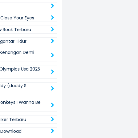
 Close Your Eyes
w Rock Terbaru
ngantar Tidur
 Kenangan Demi
 Olympics Usa 2025
dy (daddy S
Monkeys I Wanna Be
lker Terbaru
3 Download