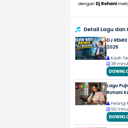
dengan
Dj Rohani
mela
Detail Lagu dan
DJ REMIX
2026
Kasih Te
38 minu
DOWNLO
Lagu Puj
Rohani Kr
Pelangi 
50 minut
DOWNLO