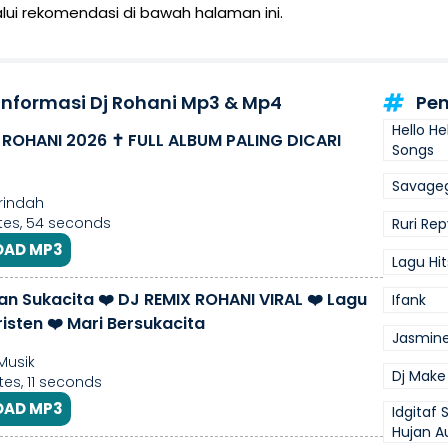
lui rekomendasi di bawah halaman ini.
 Informasi Dj Rohani Mp3 & Mp4
Pen
Hello He
 ROHANI 2026 ✝️ FULL ALBUM PALING DICARI
Songs
Savage
rindah
tes, 54 seconds
Ruri Rep
AD MP3
Lagu Hi
ian Sukacita ❤️ DJ REMIX ROHANI VIRAL ❤️ Lagu
Ifank
isten ❤️ Mari Bersukacita
Jasmin
Musik
Dj Make
es, 11 seconds
AD MP3
Idgitaf
Hujan A