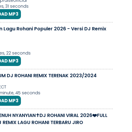
raiseofficial
s, 31 seconds
AD MP3
 Lagu Rohani Populer 2026 - Versi DJ Remix
es, 22 seconds
AD MP3
UM DJ ROHANI REMIX TERENAK 2023/2024
ECT
1 minute, 45 seconds
AD MP3
ENUH NYANYIAN✝️DJ ROHANI VIRAL 2026❤️FULL
 REMIX LAGU ROHANI TERBARU JIRO