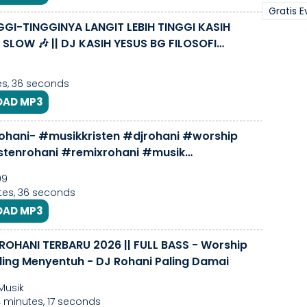
Gratis 
GGI-TINGGINYA LANGIT LEBIH TINGGI KASIH
 SLOW 🎶 || DJ KASIH YESUS BG FILOSOFI
s, 36 seconds
AD MP3
hani- #musikkristen #djrohani #worship
stenrohani #remixrohani #musik
isten
99
es, 36 seconds
AD MP3
ROHANI TERBARU 2026 || FULL BASS - Worship
ling Menyentuh - DJ Rohani Paling Damai
Musik
4 minutes, 17 seconds