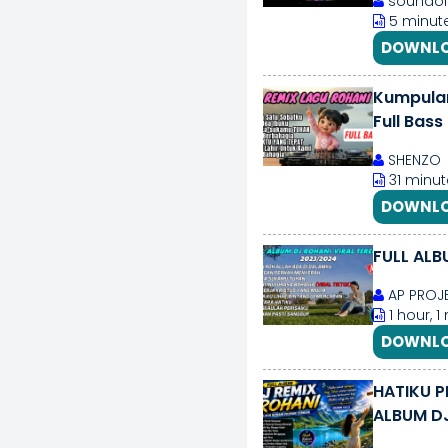
soundofp
5 minute
DOWNLO
Kumpulan
Full Bass
SHENZO
31 minut
DOWNLO
FULL ALB
AP PROJ
1 hour, 
DOWNLO
HATIKU P
ALBUM DJ