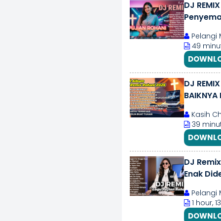
DJ REMIX
Penyeman
Pelangi 
49 minut
DOWNLO
DJ REMIX
BAIKNYA 
BERSAUD
Kasih C
39 minut
DOWNLO
DJ Remix 
Enak Did
Pelangi 
1 hour, 
DOWNLO