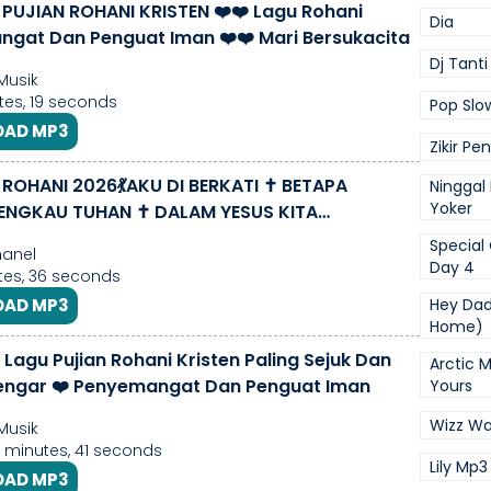
 PUJIAN ROHANI KRISTEN ❤️❤️ Lagu Rohani
Dia
gat Dan Penguat Iman ❤️❤️ Mari Bersukacita
Dj Tanti
Musik
es, 19 seconds
Pop Slo
AD MP3
Zikir Pe
 ROHANI 2026💃AKU DI BERKATI ✝️ BETAPA
Ninggal
Yoker
ENGKAU TUHAN ✝️ DALAM YESUS KITA
ARA
Special
hanel
Day 4
es, 36 seconds
AD MP3
Hey Dad
Home)
Lagu Pujian Rohani Kristen Paling Sejuk Dan
Arctic 
engar ❤️ Penyemangat Dan Penguat Iman
Yours
Wizz Wa
Musik
13 minutes, 41 seconds
Lily Mp
AD MP3