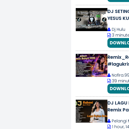
DJ SETIN
YESUS KU
TEDUH🎶
Dj Hulu
3 minute
DOWNLO
Remix_Ro
#lagukri
#videokr
Nofira.9
39 minut
DOWNLO
DJ LAGU 
Remix Pa
Pelangi 
1 hour, 1