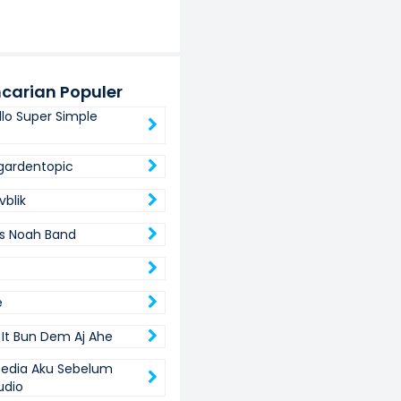
carian Populer
llo Super Simple
gardentopic
vblik
ts Noah Band
e
 It Bun Dem Aj Ahe
 Sedia Aku Sebelum
udio