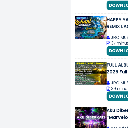
DOWNLO
HAPPY YA
REMIX LA
JIRO MU
37 minut
DOWNLO
FULL ALB
2025 Full
JIRO MU
39 minut
DOWNLO
Aku Diber
“Marvelo