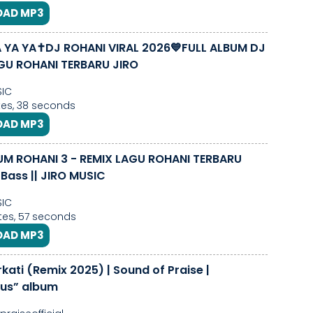
AD MP3
 YA YA✝️DJ ROHANI VIRAL 2026💙FULL ALBUM DJ
GU ROHANI TERBARU JIRO
SIC
es, 38 seconds
AD MP3
UM ROHANI 3 - REMIX LAGU ROHANI TERBARU
 Bass || JIRO MUSIC
SIC
es, 57 seconds
AD MP3
kati (Remix 2025) | Sound of Praise |
us” album