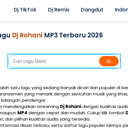
Dj TikTok
Dj Remix
Dangdut
Indo
agu
Dj Rohani
MP3 Terbaru 2026
lah satu lagu yang sedang banyak dicari dan populer di ber
 aransemen yang menarik dengan sentuhan musik yang khas
i kalangan pendengar.
isa mendengarkan streaming
Dj Rohani
dengan kualitas audio
maupun
MP4
dengan cepat dan mudah. Cukup klik tombol
ran, dan pilihan kualitas audio yang tersedia.
 informasi rilisan terbaru, serta daftar lagu populer lainnya 