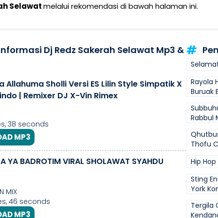
rah Selawat
melalui rekomendasi di bawah halaman ini.
 Informasi Dj Redz Sakerah Selawat Mp3 &
Pen
Selamat
Rayola 
 Allahuma Sholli Versi ES Lilin Style Simpatik X
Buruak B
indo | Remixer DJ X-Vin Rimex
Subbuh
Rabbul 
s, 38 seconds
Qhutbus
AD MP3
Thofu C
RA YA BADROTIM VIRAL SHOLAWAT SYAHDU
Hip Hop
Sting E
York Ko
N MIX
es, 46 seconds
Tergila 
AD MP3
Kendan