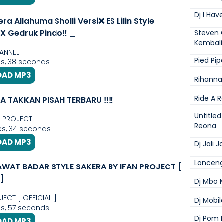
Dj I Have
ra Allahuma Sholli Versi❌ ES Lilin Style
 X Gedruk Pindo‼️ _
Steven 
Kembali
ANNEL
Pied Pip
s, 38 seconds
AD MP3
Rihanna
Ride A 
A TAKKAN PISAH TERBARU ‼️‼️
Untitled
A PROJECT
Reona
s, 34 seconds
AD MP3
Dj Jali Ja
Loncen
WAT BADAR STYLE SAKERA BY IFAN PROJECT [
]
Dj Mbo 
JECT [ OFFICIAL ]
Dj Mobi
s, 57 seconds
Dj Pom 
AD MP3