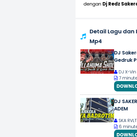
dengan
Dj Redz Sake
Detail Lagu dan
Mp4
DJ Sakera
Gedruk P
DJ X-Vin
7 minute
DOWNLO
DJ SAKE
ADEM
SKA RVLT
6 minut
DOWNLO