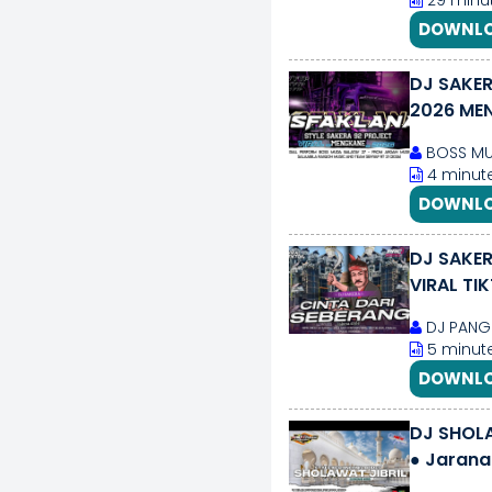
29 minut
DOWNLO
DJ SAKE
2026 MEN
BOSS MU
4 minute
DOWNLO
DJ SAKE
VIRAL TI
DJ PANGK
5 minute
DOWNLO
DJ SHOLA
● Jarana