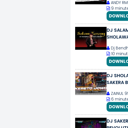
ANDY RM
9 minute
DOWNLO
DJ SALA
Dj Bend
10 minut
DOWNLO
DJ SHOL
SAKERA B
ZAINUL 9
6 minut
DOWNLO
DJ SAKER
REVOLUTI