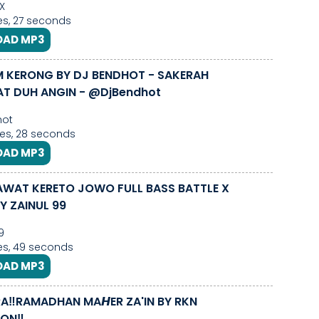
X
s, 27 seconds
AD MP3
M KERONG BY DJ BENDHOT - SAKERAH
SHOLAWAT DUH ANGIN - @DjBendhot
hot
es, 28 seconds
AD MP3
AWAT KERETO JOWO FULL BASS BATTLE X
Y ZAINUL 99
9
es, 49 seconds
AD MP3
A‼️RAMADHAN MA𝙃ER ZA'IN BY RKN
ON‼️