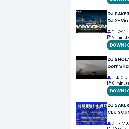
DJ SAKER
DJ X-Vin
DJ X-Vin
9 minute
DOWNLO
DJ SHOLA
Dorr Vira
Hak Cipt
6 minute
DOWNLO
DJ SAKERA SHOLAWAT
CEK SOUN
S T R MU