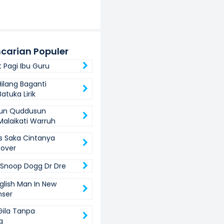
carian Populer
 Pagi Ibu Guru
Hilang Baganti
atuka Lirik
un Quddusun
Malaikati Warruh
 Saka Cintanya
over
 Snoop Dogg Dr Dre
nglish Man In New
nser
Gila Tanpa
g