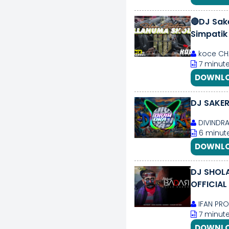
🔴DJ Sake
Simpatik
koce CH
7 minute
DOWNLO
DJ SAKER
DIVINDR
6 minute
DOWNLO
DJ SHOLA
OFFICIAL 
IFAN PRO
7 minute
DOWNLO