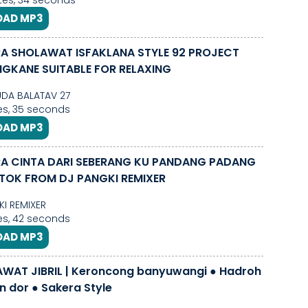
es, 34 seconds
AD MP3
RA SHOLAWAT ISFAKLANA STYLE 92 PROJECT
GKANE SUITABLE FOR RELAXING
DA BALATAV 27
s, 35 seconds
AD MP3
RA CINTA DARI SEBERANG KU PANDANG PADANG
KTOK FROM DJ PANGKI REMIXER
I REMIXER
s, 42 seconds
AD MP3
WAT JIBRIL | Keroncong banyuwangi ● Hadroh
n dor ● Sakera Style