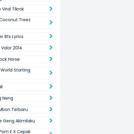
 Viral Tikrok
Coconut Treez
er Bts Lyrics
 Valor 2014
Rock Horse
 World Starting
li
g Neng
Mbon Terbaru
le Geng Akimilaku
Pom E X Cepak