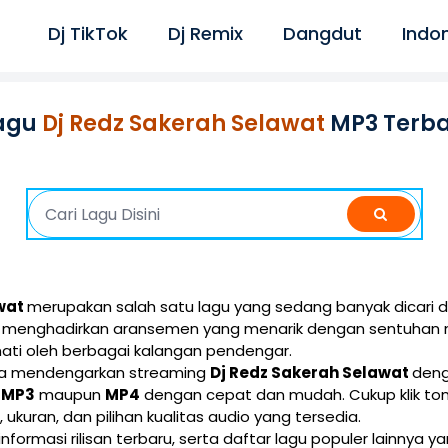
Dj TikTok
Dj Remix
Dangdut
Indo
agu
Dj Redz Sakerah Selawat
MP3 Terba
awat
merupakan salah satu lagu yang sedang banyak dicari d
ini menghadirkan aransemen yang menarik dengan sentuhan 
ati oleh berbagai kalangan pendengar.
isa mendengarkan streaming
Dj Redz Sakerah Selawat
deng
i
MP3
maupun
MP4
dengan cepat dan mudah. Cukup klik t
e, ukuran, dan pilihan kualitas audio yang tersedia.
 informasi rilisan terbaru, serta daftar lagu populer lainnya 