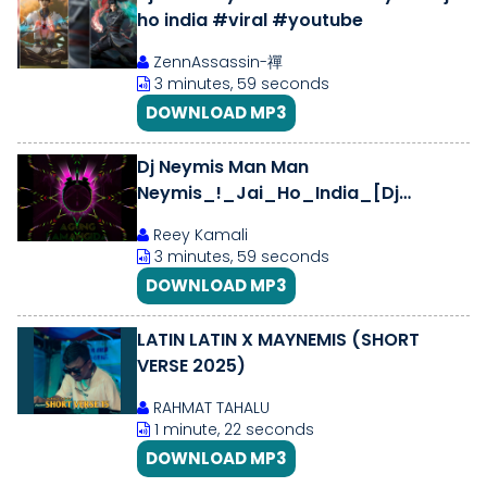
ho india #viral #youtube
ZennAssassin-禪
3 minutes, 59 seconds
DOWNLOAD MP3
Dj Neymis Man Man
Neymis_!_Jai_Ho_India_[Dj
Lokal]Remix (128k) 2021
Reey Kamali
3 minutes, 59 seconds
DOWNLOAD MP3
LATIN LATIN X MAYNEMIS (SHORT
VERSE 2025)
RAHMAT TAHALU
1 minute, 22 seconds
DOWNLOAD MP3