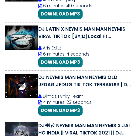
TERBARU 2025 !!!
6 minutes, 49 seconds
DOWNLOAD MP3
DJ LATIN X NEYMIS MAN MAN NEYMIS
VIRAL TIKTOK [BY;Dj Local Ft
ArisEditz]
Aris Editz
6 minutes, 4 seconds
DOWNLOAD MP3
DJ NEYMIS MAN MAN NEYMIS OLD
JEDAG JEDUG TIK TOK TERBARU!!! | DJ
NEYMIS FULL BASS
Dimas Fvnky Team
4 minutes, 23 seconds
DOWNLOAD MP3
DJ🔊🎶 NEYMIS MAN MAN NEYMIS X JAI
HO INDIA || VIRAL TIKTOK 2021 || DJ