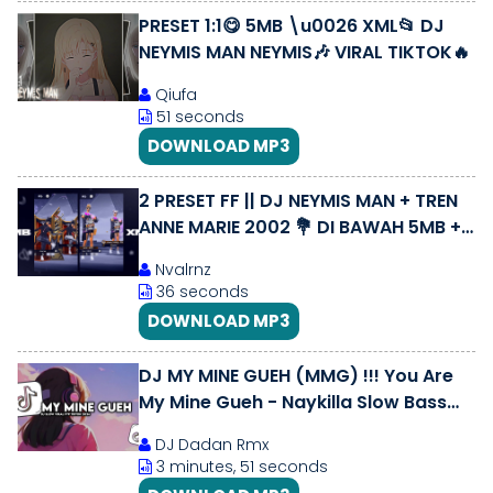
PRESET 1:1😋 5MB \u0026 XML📂 DJ
NEYMIS MAN NEYMIS🎶 VIRAL TIKTOK🔥
Qiufa
51 seconds
DOWNLOAD MP3
2 PRESET FF || DJ NEYMIS MAN + TREN
ANNE MARIE 2002 💐 DI BAWAH 5MB +
XML
Nvalrnz
36 seconds
DOWNLOAD MP3
DJ MY MINE GUEH (MMG) !!! You Are
My Mine Gueh - Naykilla Slow Bass
Full Song Tiktok
DJ Dadan Rmx
3 minutes, 51 seconds