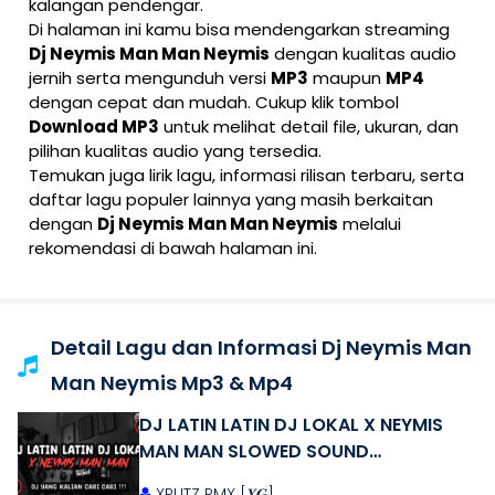
kalangan pendengar.
Di halaman ini kamu bisa mendengarkan streaming
Dj Neymis Man Man Neymis
dengan kualitas audio
jernih serta mengunduh versi
MP3
maupun
MP4
dengan cepat dan mudah. Cukup klik tombol
Download MP3
untuk melihat detail file, ukuran, dan
pilihan kualitas audio yang tersedia.
Temukan juga lirik lagu, informasi rilisan terbaru, serta
daftar lagu populer lainnya yang masih berkaitan
dengan
Dj Neymis Man Man Neymis
melalui
rekomendasi di bawah halaman ini.
Detail Lagu dan Informasi Dj Neymis Man
Man Neymis Mp3 & Mp4
DJ LATIN LATIN DJ LOKAL X NEYMIS
MAN MAN SLOWED SOUND
𝙉𝙖𝙯𝙕𝙇𝙚𝙜𝙖𝙘𝙮_ VIRAL TIK TOK
XPUTZ RMX [𝑿𝑮]