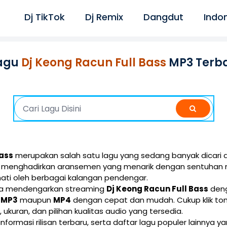
Dj TikTok
Dj Remix
Dangdut
Indo
agu
Dj Keong Racun Full Bass
MP3 Terba
Bass
merupakan salah satu lagu yang sedang banyak dicari d
ini menghadirkan aransemen yang menarik dengan sentuhan 
ati oleh berbagai kalangan pendengar.
isa mendengarkan streaming
Dj Keong Racun Full Bass
deng
i
MP3
maupun
MP4
dengan cepat dan mudah. Cukup klik t
e, ukuran, dan pilihan kualitas audio yang tersedia.
 informasi rilisan terbaru, serta daftar lagu populer lainnya 