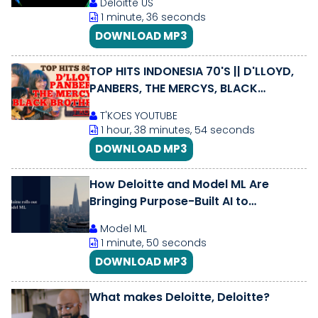
Deloitte US
1 minute, 36 seconds
DOWNLOAD MP3
TOP HITS INDONESIA 70'S || D'LLOYD,
PANBERS, THE MERCYS, BLACK
BROTHERS || Cover by T'KOOS
T'KOES YOUTUBE
1 hour, 38 minutes, 54 seconds
DOWNLOAD MP3
How Deloitte and Model ML Are
Bringing Purpose-Built AI to
M\u0026A
Model ML
1 minute, 50 seconds
DOWNLOAD MP3
What makes Deloitte, Deloitte?