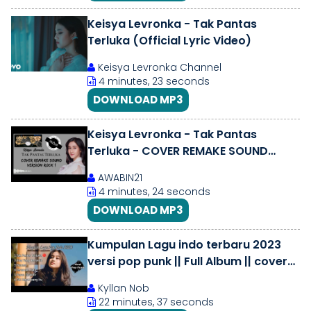
Keisya Levronka - Tak Pantas
Terluka (Official Lyric Video)
Keisya Levronka Channel
4 minutes, 23 seconds
DOWNLOAD MP3
Keisya Levronka - Tak Pantas
Terluka - COVER REMAKE SOUND
VERSION ROCK! (RealDrum)
AWABIN21
4 minutes, 24 seconds
DOWNLOAD MP3
Kumpulan Lagu indo terbaru 2023
versi pop punk || Full Album || cover
by Reza Zulfikar
Kyllan Nob
22 minutes, 37 seconds