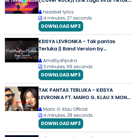
(Cover Rock)| Lirik Lagu Viral Tiktok
(Band Version)
headset lyrics
4 minutes, 27 seconds
DOWNLOAD MP3
KEISYA LEVRONKA - Tak pantas
Terluka || Band Version by
@RezaZulfikar ( Bass Cover )
AmalSyahputra
3 minutes, 59 seconds
DOWNLOAD MP3
TAK PANTAS TERLUKA - KEISYA
LEVRONKA FT. MARIO G. KLAU X MONE
BAND | LIVE COVER ( LOUD LINE MUSIC
Mario G. Klau Official
)
4 minutes, 28 seconds
DOWNLOAD MP3