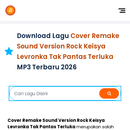
Dj Remix
Dj TikTok
Download Lagu
Cover Remake
Dangdut
Sound Version Rock Keisya
Indonesia
Levronka Tak Pantas Terluka
Barat
MP3 Terbaru 2026
K-Pop
Cover Remake Sound Version Rock Keisya
Levronka Tak Pantas Terluka
merupakan salah