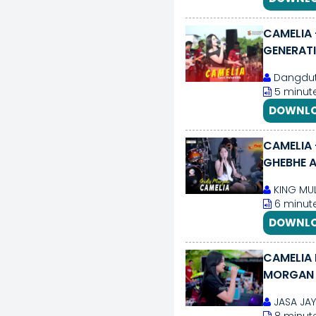
CAMELIA 
GENERATI
Dangdut 
5 minut
DOWNLO
CAMELIA
GHEBHE 
KING MUL
6 minute
DOWNLO
CAMELIA 
MORGAN 
GROBOG
JASA JAY