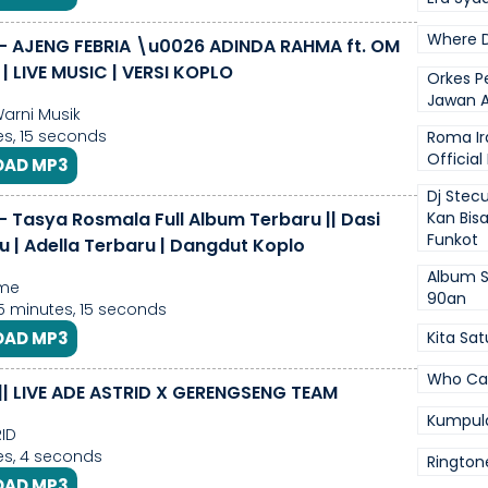
Where D
- AJENG FEBRIA \u0026 ADINDA RAHMA ft. OM
| LIVE MUSIC | VERSI KOPLO
Orkes Pe
Jawan A
arni Musik
s, 15 seconds
Roma Ir
Official
AD MP3
Dj Stecu
- Tasya Rosmala Full Album Terbaru || Dasi
Kan Bis
Funkot
u | Adella Terbaru | Dangdut Koplo
Album S
me
90an
35 minutes, 15 seconds
AD MP3
Kita Sat
Who Ca
|| LIVE ADE ASTRID X GERENGSENG TEAM
Kumpul
ID
s, 4 seconds
Rington
AD MP3