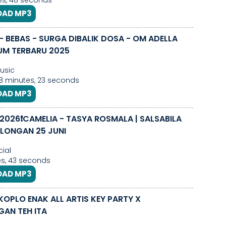
es, 48 seconds
AD MP3
- BEBAS - SURGA DIBALIK DOSA - OM ADELLA
UM TERBARU 2025
usic
48 minutes, 23 seconds
AD MP3
2026❗CAMELIA - TASYA ROSMALA | SALSABILA
ALONGAN 25 JUNI
cial
s, 43 seconds
AD MP3
KOPLO ENAK ALL ARTIS KEY PARTY X
AN TEH ITA