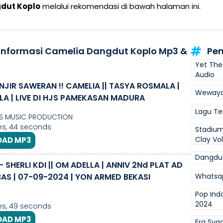
dut Koplo
melalui rekomendasi di bawah halaman ini.
 Informasi Camelia Dangdut Koplo Mp3 &
Pen
Yet The
Audio
ANJIR SAWERAN !! CAMELIA || TASYA ROSMALA |
Wewaya
LA | LIVE DI HJS PAMEKASAN MADURA
Lagu Te
S MUSIC PRODUCTION
es, 44 seconds
Stadium
Clay Vol
AD MP3
Dangdut
- SHERLI KDI || OM ADELLA | ANNIV 2Nd PLAT AD
AS | 07-09-2024 | YON ARMED BEKASI
Whatsa
Pop Indo
2024
es, 49 seconds
AD MP3
Era Sya