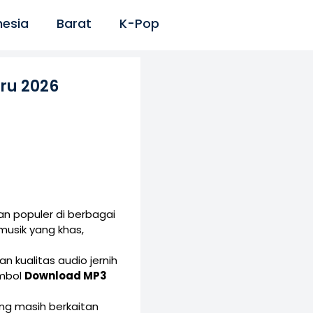
nesia
Barat
K-Pop
ru 2026
n populer di berbagai
musik yang khas,
n kualitas audio jernih
ombol
Download MP3
yang masih berkaitan