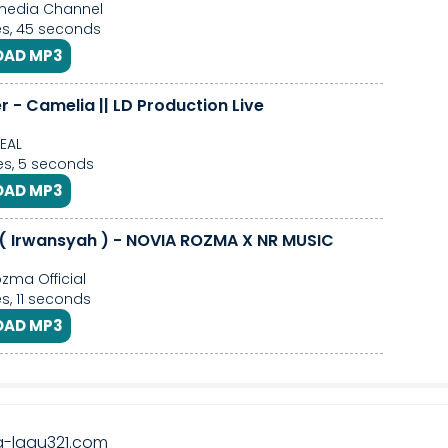
media Channel
s, 45 seconds
AD MP3
r - Camelia || LD Production Live
EAL
s, 5 seconds
AD MP3
( Irwansyah ) - NOVIA ROZMA X NR MUSIC
zma Official
s, 11 seconds
AD MP3
-lagu321.com