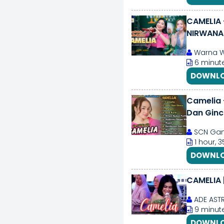
CAMELIA 
NIRWANA 
Warna W
6 minute
DOWNLO
Camelia 
Dan Ginc
SCN Ga
1 hour, 
DOWNLO
CAMELIA 
ADE ASTR
9 minute
DOWNLO