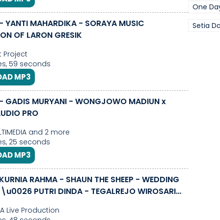
One Da
- YANTI MAHARDIKA - SORAYA MUSIC
Setia D
ON OF LARON GRESIK
Project
es, 59 seconds
AD MP3
 - GADIS MURYANI - WONGJOWO MADIUN x
AUDIO PRO
TIMEDIA and 2 more
s, 25 seconds
AD MP3
KURNIA RAHMA - SHAUN THE SHEEP - WEDDING
\u0026 PUTRI DINDA - TEGALREJO WIROSARI
AN
A Live Production