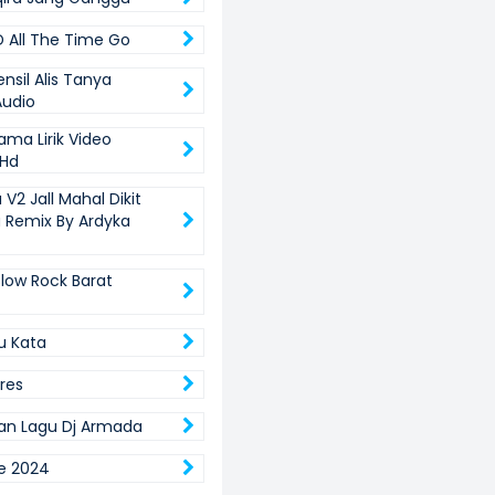
 All The Time Go
nsil Alis Tanya
udio
ama Lirik Video
 Hd
 V2 Jall Mahal Dikit
a Remix By Ardyka
low Rock Barat
u Kata
res
an Lagu Dj Armada
e 2024