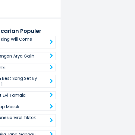
carian Populer
 King Will Come
ngan Arya Galih
nxi
 Best Song Set By
 1
 Evi Tamala
pp Masuk
nesia Viral Tiktok
qira Jang Ganggu