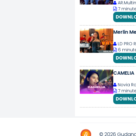
AR.Multi
7 minute
DOWNLO
Merlin Me
LD PRO R
6 minute
DOWNLO
CAMELIA 
Novia Ro
7 minute
DOWNLO
© 2026
Gudang