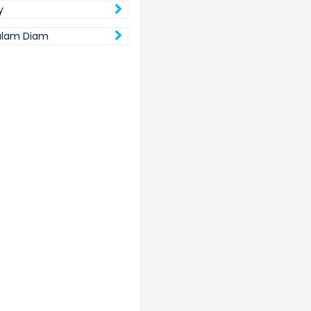
y
alam Diam