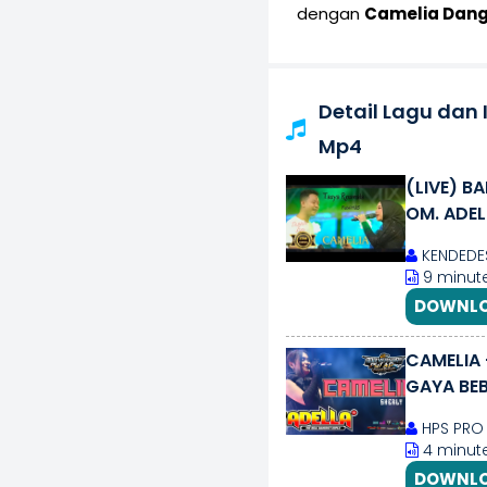
dengan
Camelia Dang
Detail Lagu dan
Mp4
(LIVE) B
OM. ADEL
KENDEDE
9 minut
DOWNLO
CAMELIA 
GAYA BEB
HPS PRO
4 minut
DOWNLO