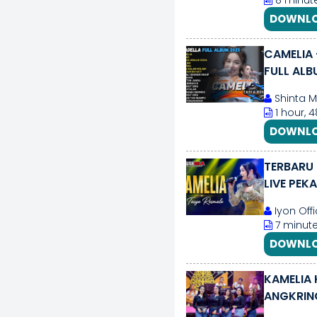
8 minut
DOWNLO
CAMELIA 
FULL ALB
Shinta M
1 hour, 
DOWNLO
TERBARU 
LIVE PEK
Iyon Offi
7 minute
DOWNLO
KAMELIA 
ANGKRING