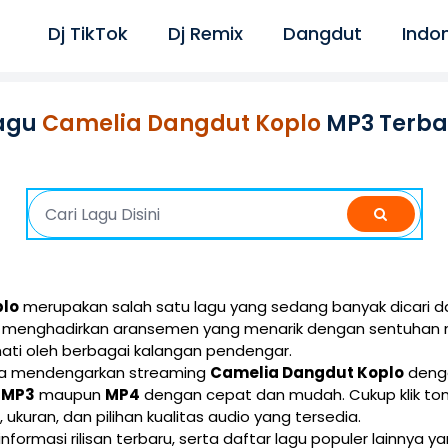
Dj TikTok
Dj Remix
Dangdut
Indo
agu
Camelia Dangdut Koplo
MP3 Terba
plo
merupakan salah satu lagu yang sedang banyak dicari da
ini menghadirkan aransemen yang menarik dengan sentuhan 
ati oleh berbagai kalangan pendengar.
isa mendengarkan streaming
Camelia Dangdut Koplo
denga
i
MP3
maupun
MP4
dengan cepat dan mudah. Cukup klik t
e, ukuran, dan pilihan kualitas audio yang tersedia.
 informasi rilisan terbaru, serta daftar lagu populer lainnya 