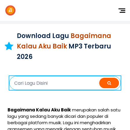
Dj Remix
Dj TikTok
Download Lagu
Bagaimana
Dangdut
Kalau Aku Baik
MP3 Terbaru
Indonesia
2026
Barat
K-Pop
Bagaimana Kalau Aku Baik
merupakan salah satu
lagu yang sedang banyak dicari dan populer di
berbagai platform musik. Lagu ini menghadirkan
aransemen yang menarik dengan sentuhan musik