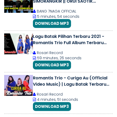
SIMORANGKIR || ORUI SAOTIK
CEMBURU MI || CIPT. SUDIARTO
BANG 7NAGA OFFICIAL
TAMPUBOLON SH. M.HUM
5 minutes, 54 seconds
DOWNLOAD MP3
Lagu Batak Pilihan Terbaru 2021 -
Romantis Trio Full Album Terbaru
2021
Rosari Record
59 minutes, 26 seconds
DOWNLOAD MP3
Romantis Trio - Curiga Au (Official
Video Music) | Lagu Batak Terbaru
2019
Rosari Record
4 minutes, 51 seconds
DOWNLOAD MP3