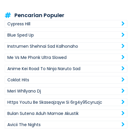
Pencarian Populer
Cypress Hill
Blue Sped Up
Instrumen Shehnai Sad Kalhonaho
Me Vs Me Phonk Ultra Slowed
Anime Kei Road To Ninja Naruto Sad
Coklat Hits
Meri Whllyano Dj
Https Youtu Be Skaseajzqyw Si 6rg4y95cyruzjc
Bulan Sutena Aduh Mamae Akustik
Avicii The Nights