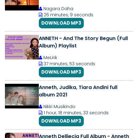
2020 Lainnya
Nagara Daha
26 minutes, 9 seconds
DOWNLOAD MP3
ANNETH - And The Story Begun (Full
Album) Playlist
MeLirik
37 minutes, 53 seconds
DOWNLOAD MP3
Anneth, Judika, Tiara Andini full
album 2021
Nikki Musikindo
1 hour, 18 minutes, 33 seconds
DOWNLOAD MP3
Anneth Delliecia Full Album - Anneth