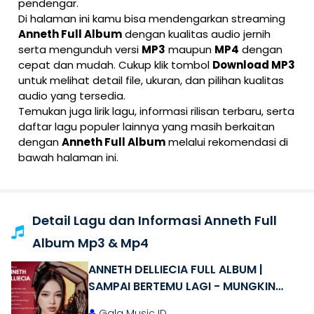
pendengar.
Di halaman ini kamu bisa mendengarkan streaming
Anneth Full Album
dengan kualitas audio jernih
serta mengunduh versi
MP3
maupun
MP4
dengan
cepat dan mudah. Cukup klik tombol
Download MP3
untuk melihat detail file, ukuran, dan pilihan kualitas
audio yang tersedia.
Temukan juga lirik lagu, informasi rilisan terbaru, serta
daftar lagu populer lainnya yang masih berkaitan
dengan
Anneth Full Album
melalui rekomendasi di
bawah halaman ini.
Detail Lagu dan Informasi Anneth Full
Album Mp3 & Mp4
ANNETH DELLIECIA FULL ALBUM |
SAMPAI BERTEMU LAGI - MUNGKIN
HARI INI ESOK ATAU NANTI - PANDAI
Gala Music ID