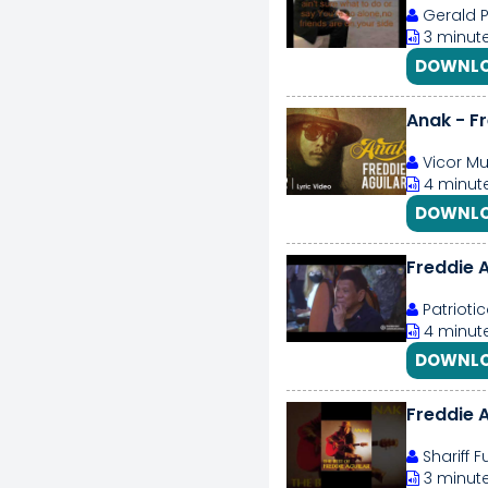
Gerald P
3 minute
DOWNLO
Anak - Fr
Vicor Mu
4 minute
DOWNLO
Freddie 
Patrioti
4 minute
DOWNLO
Freddie 
Shariff 
3 minute