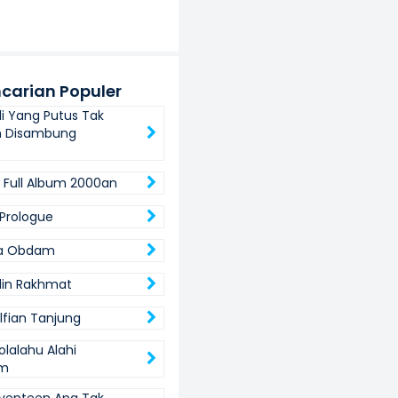
carian Populer
li Yang Putus Tak
n Disambung
Full Album 2000an
Prologue
a Obdam
din Rakhmat
lfian Tanjung
olalahu Alahi
am