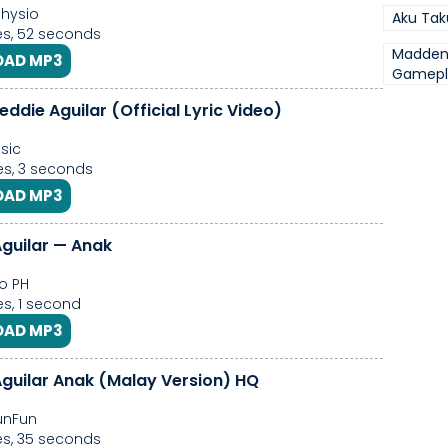
hysio
Aku Tak
s, 52 seconds
Madden 
AD MP3
Gamepla
eddie Aguilar (Official Lyric Video)
sic
s, 3 seconds
AD MP3
Aguilar — Anak
co PH
s, 1 second
AD MP3
Aguilar Anak (Malay Version) HQ
FunFun
s, 35 seconds