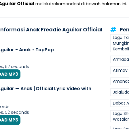
guilar Official
melalui rekomendasi di bawah halaman ini.
Informasi Anak Freddie Aguilar Official
Pen
Lagu Ta
Mungki
Kembali
Aguilar - Anak • TopPop
Armada 
s, 52 seconds
Azimov 
AD MP3
Amand
guilar — Anak [Official Lyric Video with
Jalalud
Debat A
cords
s, 52 seconds
Lagu Sh
Wasal
AD MP3