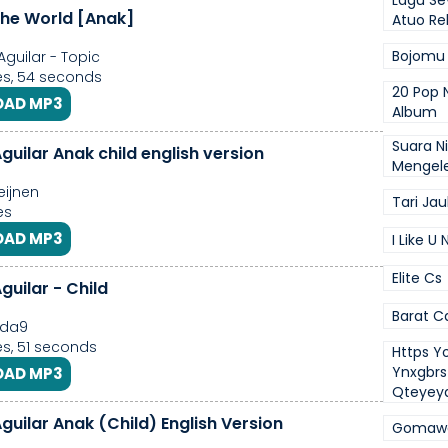
Lagu Se
 the World [Anak]
Atuo Re
Bojomu 
Aguilar - Topic
s, 54 seconds
20 Pop N
AD MP3
Album
Suara N
Freddie Aguilar Anak child english version
Mengel
ijnen
Tari Jau
es
AD MP3
I Like U N
Elite Cs
guilar - Child
Barat 
nda9
s, 51 seconds
Https Y
Ynxgbrs
AD MP3
Qteyey
Freddie Aguilar Anak (Child) English Version
Gomaw