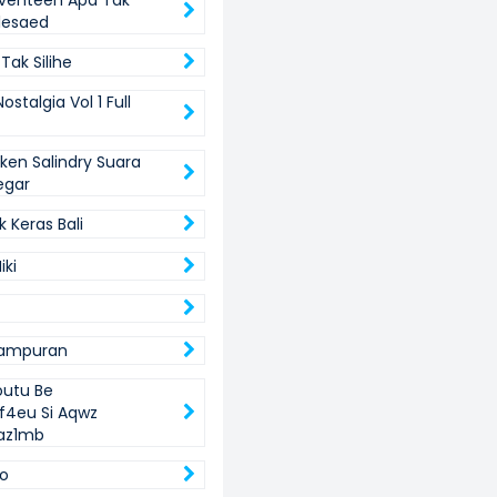
venteen Apa Tak
lesaed
Tak Silihe
ostalgia Vol 1 Full
iken Salindry Suara
egar
k Keras Bali
iki
Campuran
outu Be
f4eu Si Aqwz
az1mb
o