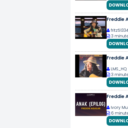
DOWNLO
Freddie A
fritz5133
3 minute
DOWNLO
Freddie 
LMS_HQ
3 minute
DOWNLO
Freddie A
Ivory Mu
6 minute
DOWNLO