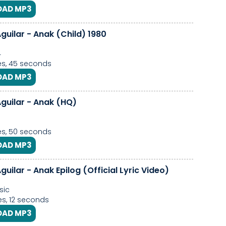
AD MP3
guilar - Anak (Child) 1980
4
s, 45 seconds
AD MP3
Aguilar - Anak (HQ)
s, 50 seconds
AD MP3
guilar - Anak Epilog (Official Lyric Video)
sic
s, 12 seconds
AD MP3