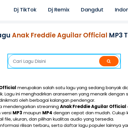
Dj TikTok
Dj Remix
Dangdut
Indo
agu
Anak Freddie Aguilar Official
MP3 T
Official
merupakan salah satu lagu yang sedang banyak dica
ik. Lagu ini menghadirkan aransemen yang menarik dengan 
inikmati oleh berbagai kalangan pendengar.
isa mendengarkan streaming
Anak Freddie Aguilar Official
 versi
MP3
maupun
MP4
dengan cepat dan mudah. Cukup k
l file, ukuran, dan pilihan kualitas audio yang tersedia.
 informasi rilisan terbaru, serta daftar lagu populer lainnya 