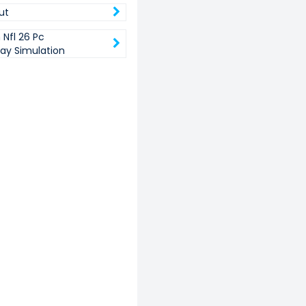
ut
Nfl 26 Pc
y Simulation