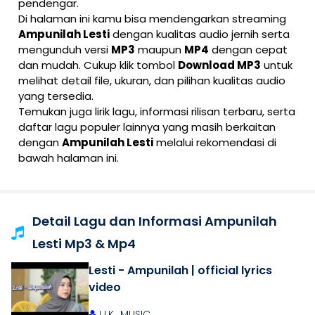
pendengar.
Di halaman ini kamu bisa mendengarkan streaming
Ampunilah Lesti
dengan kualitas audio jernih serta
mengunduh versi
MP3
maupun
MP4
dengan cepat
dan mudah. Cukup klik tombol
Download MP3
untuk
melihat detail file, ukuran, dan pilihan kualitas audio
yang tersedia.
Temukan juga lirik lagu, informasi rilisan terbaru, serta
daftar lagu populer lainnya yang masih berkaitan
dengan
Ampunilah Lesti
melalui rekomendasi di
bawah halaman ini.
Detail Lagu dan Informasi Ampunilah
Lesti Mp3 & Mp4
Lesti - Ampunilah | official lyrics
video
I LK_MUSIC