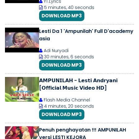
YT.Lyrics
5 minutes, 40 seconds
DOWNLOAD MP3
Lesti Da 1 'Ampunilah' Full D'academy
asia
Adi Nuryadi
30 minutes, 6 seconds
DOWNLOAD MP3
𝗔𝗠𝗣𝗨𝗡𝗜𝗟𝗔𝗛 - 𝗟𝗲𝘀𝘁𝗶 𝗔𝗻𝗱𝗿𝘆𝗮𝗻𝗶
[𝗢𝗳𝗳𝗶𝗰𝗶𝗮𝗹 𝗠𝘂𝘀𝗶𝗰 𝗩𝗶𝗱𝗲𝗼 𝗛𝗗]
Flash Media Channel
4 minutes, 20 seconds
DOWNLOAD MP3
Penuh penghayatan !!! AMPUNILAH
versi LESTI KEJORA