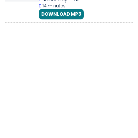
14 minutes
DOWNLOAD MP3
NAURA-FADI KELILING LOKASI SYUTING
| SANTRI PILIHAN BUNDA
Screenplay Films
5 minutes, 8 seconds
DOWNLOAD MP3
ROMATIS!! DETIK-DETIK KINAN (FADI)
PELUK ALIZA (NAURA) DI ACARA MEET
AND GREET SANTRI PILIHAN BUNDA
YOEN D'SPOT
2 minutes, 20 seconds
DOWNLOAD MP3
Belajar Ikhlas Lewat Cerita: Pesan
Dakwah dari Santri Pilihan Bunda