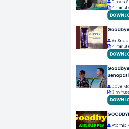
Dimas S
4 minute
DOWNLO
Goodbye 
Air Supp
4 minute
DOWNLO
Goodbye 
Senopati
Dave Mof
3 minute
DOWNLO
GOODBYE 
Atomic K