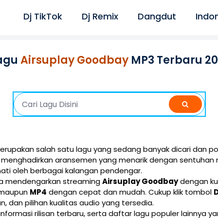
Dj TikTok
Dj Remix
Dangdut
Indo
agu
Airsuplay Goodbay
MP3 Terbaru 2
rupakan salah satu lagu yang sedang banyak dicari dan po
ini menghadirkan aransemen yang menarik dengan sentuhan 
ati oleh berbagai kalangan pendengar.
isa mendengarkan streaming
Airsuplay Goodbay
dengan kua
maupun
MP4
dengan cepat dan mudah. Cukup klik tombol
ran, dan pilihan kualitas audio yang tersedia.
 informasi rilisan terbaru, serta daftar lagu populer lainnya 