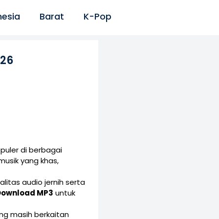
nesia
Barat
K-Pop
026
puler di berbagai
musik yang khas,
litas audio jernih serta
Download MP3
untuk
yang masih berkaitan