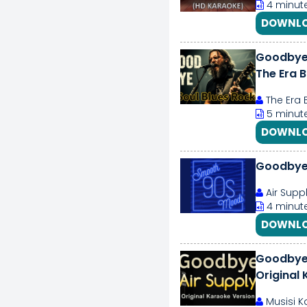
4 minut
DOWNLO
Goodbye 
The Era 
The Era 
5 minut
DOWNLO
Goodby
Air Supp
4 minute
DOWNLO
Goodbye 
Original 
Musisi K