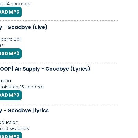
s, 14 seconds
AD MP3
ly - Goodbye (Live)
parre Bell
es
AD MP3
[1 HOUR LOOP] Air Supply - Goodbye (Lyrics)
úsica
6 minutes, 15 seconds
AD MP3
y - Goodbye | lyrics
oduction
s, 6 seconds
AD MP3