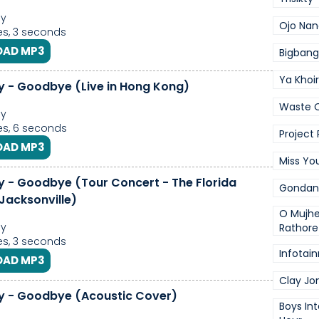
ly
Ojo Nan
s, 3 seconds
AD MP3
Bigbang
Ya Khoi
ly - Goodbye (Live in Hong Kong)
Waste O
ly
s, 6 seconds
Project
AD MP3
Miss Yo
ly - Goodbye (Tour Concert - The Florida
Gondan
Jacksonville)
O Mujhe
ly
Rathore
s, 3 seconds
Infotai
AD MP3
Clay Jo
ly - Goodbye (Acoustic Cover)
Boys In