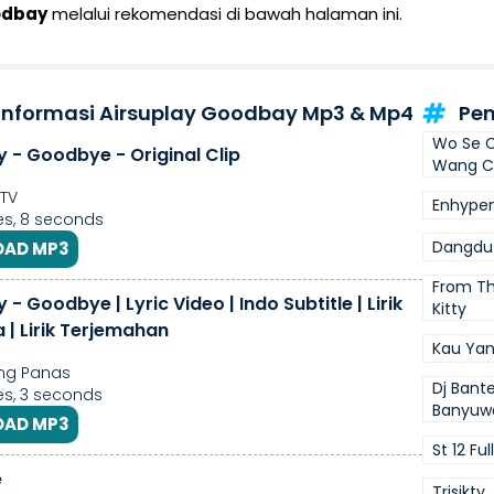
odbay
melalui rekomendasi di bawah halaman ini.
 Informasi Airsuplay Goodbay Mp3 & Mp4
Pen
Wo Se C
y - Goodbye - Original Clip
Wang C
TV
Enhypen
s, 8 seconds
Dangdu
AD MP3
From Th
y - Goodbye | Lyric Video | Indo Subtitle | Lirik
Kitty
 | Lirik Terjemahan
Kau Yan
ng Panas
Dj Bant
s, 3 seconds
Banyuwa
AD MP3
St 12 Fu
e
Trisikty