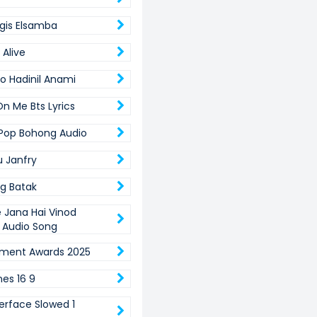
gis Elsamba
 Alive
ro Hadinil Anami
n Me Bts Lyrics
 Pop Bohong Audio
u Janfry
g Batak
 Jana Hai Vinod
 Audio Song
nment Awards 2025
nes 16 9
terface Slowed 1