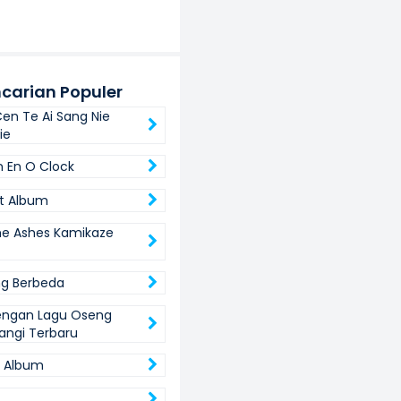
carian Populer
en Te Ai Sang Nie
ie
 En O Clock
t Album
e Ashes Kamikaze
g Berbeda
engan Lagu Oseng
ngi Terbaru
ll Album