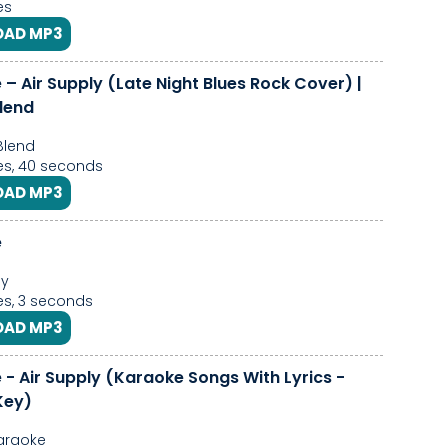
es
AD MP3
– Air Supply (Late Night Blues Rock Cover) |
Blend
Blend
es, 40 seconds
AD MP3
e
ly
s, 3 seconds
AD MP3
- Air Supply (Karaoke Songs With Lyrics -
Key)
araoke