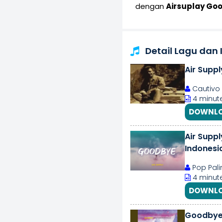
dengan
Airsuplay Go
Detail Lagu dan
Air Suppl
Cautivo 
4 minute
DOWNLO
Air Suppl
Indonesia
Pop Pali
4 minute
DOWNLO
Goodby