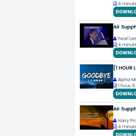
4 minute
DOWNLO
Air Supp
Pearl Les
4 minut
DOWNLO
Alpha M
1 hour, 
DOWNLO
Air Suppl
Harry Pr
4 minute
DOWNLO