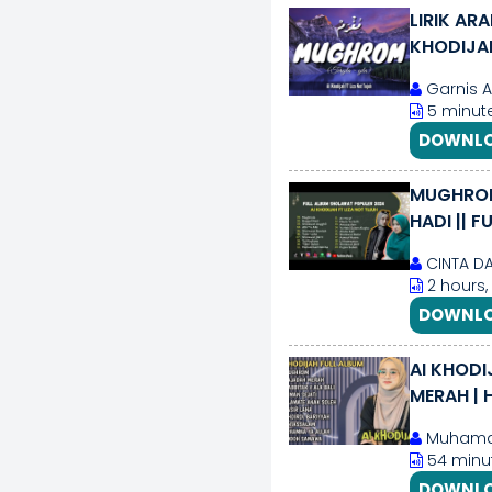
LIRIK AR
KHODIJAH
Garnis 
5 minute
DOWNLO
MUGHROM 
HADI || 
CINTA D
2 hours,
DOWNLO
AI KHODI
MERAH | 
Muhama
54 minut
DOWNLO