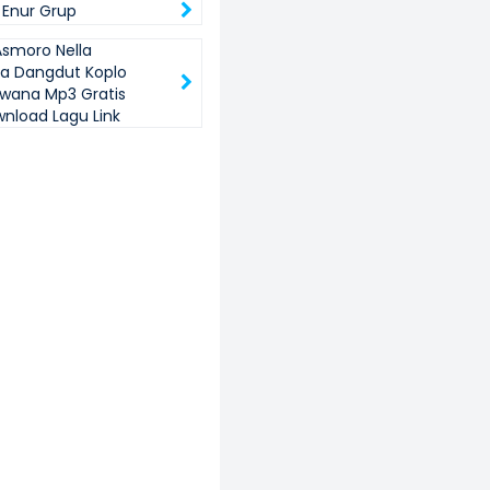
Enur Grup
smoro Nella
a Dangdut Koplo
rwana Mp3 Gratis
wnload Lagu Link