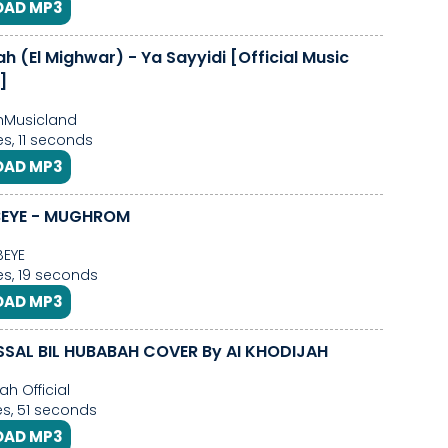
AD MP3
ah (El Mighwar) - Ya Sayyidi [Official Music
]
hMusicland
s, 11 seconds
AD MP3
BEYE - MUGHROM
BEYE
s, 19 seconds
AD MP3
AL BIL HUBABAH COVER By AI KHODIJAH
ah Official
s, 51 seconds
AD MP3