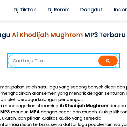
Dj TikTok
Dj Remix
Dangdut
Indo
agu
Ai Khodijah Mughrom
MP3 Terbaru
merupakan salah satu lagu yang sedang banyak dicari dan 
ini menghadirkan aransemen yang menarik dengan sentuhan 
ati oleh berbagai kalangan pendengar.
isa mendengarkan streaming
Ai Khodijah Mughrom
dengan k
i
MP3
maupun
MP4
dengan cepat dan mudah. Cukup klik t
e, ukuran, dan pilihan kualitas audio yang tersedia.
 informasi rilisan terbaru, serta daftar lagu populer lainnya 