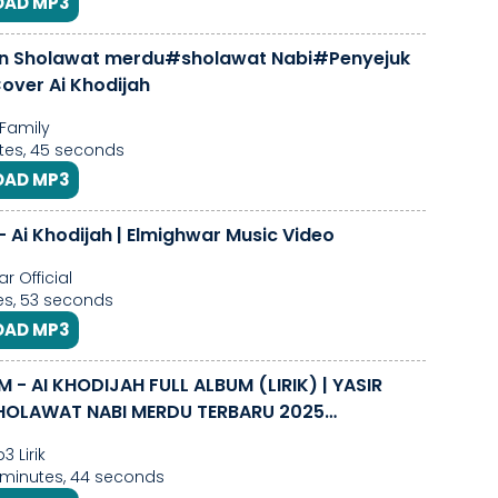
AD MP3
n Sholawat merdu#sholawat Nabi#Penyejuk
ver Ai Khodijah
Family
tes, 45 seconds
AD MP3
- Ai Khodijah | Elmighwar Music Video
r Official
s, 53 seconds
AD MP3
- AI KHODIJAH FULL ALBUM (LIRIK) | YASIR
SHOLAWAT NABI MERDU TERBARU 2025
LER
 Lirik
7 minutes, 44 seconds