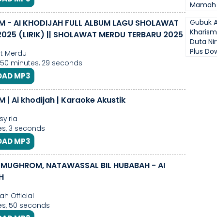
Mamah 
 - AI KHODIJAH FULL ALBUM LAGU SHOLAWAT
Gubuk A
Kharism
2025 (LIRIK) || SHOLAWAT MERDU TERBARU 2025
Duta Ni
Plus Do
t Merdu
 50 minutes, 29 seconds
AD MP3
| Ai khodijah | Karaoke Akustik
syiria
s, 3 seconds
AD MP3
 MUGHROM, NATAWASSAL BIL HUBABAH - AI
H
ah Official
es, 50 seconds