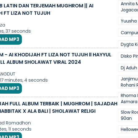
Annita 
AB LATIN DAN TERJEMAH MUGHROM || AI
Jogaca
 FT LIZA NOT TUJUH
Yuusha
Aza
s, 37 seconds
Campurs
AD MP3
Dygta K
- AI KHODIJAH FT LIZA NOT TUJUH ll HAYYUL
Disko Pi
FULL ALBUM SHOLAWAT VIRAL 2024
Dj Aduh
ANGDUT
Janjimu
 17 minutes, 4 seconds
Rohani 
AD MP3
Rhoma 
Asmara
JAH FULL ALBUM TERBAIK | MUGHROM | SAJADAH
HABBITAK X ALA BALI | SHOLAWAT RELIGI
Slow Ro
90an
d Romadhon
es, 11 seconds
Hellowe
AD MP3