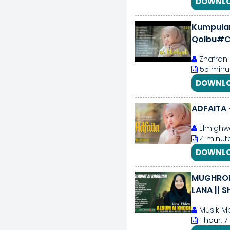
DOWNLO
Kumpula
Qolbu#Co
Zhafran 
55 minu
DOWNLO
ADFAITA 
Elmighwa
4 minute
DOWNLO
MUGHROM 
LANA || 
TERPOPU
Musik Mp3
1 hour, 