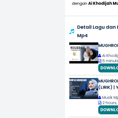
dengan
Ai Khodijah 
Detail Lagu dan
Mp4
MUGHROM 
Ai Khodij
5 minute
DOWNLO
MUGHROM
(LIRIK) 
2025
Musik Mp3
2 hours,
DOWNLO