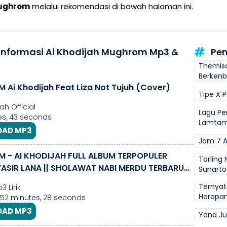
Mughrom
melalui rekomendasi di bawah halaman ini.
 Informasi Ai Khodijah Mughrom Mp3 &
Pen
Themis
Berken
Ai Khodijah Feat Liza Not Tujuh (Cover)
Tipe X 
ah Official
Lagu Pe
s, 43 seconds
Lamta
AD MP3
Jam 7 A
 - AI KHODIJAH FULL ALBUM TERPOPULER
Tarling
| YASIR LANA || SHOLAWAT NABI MERDU TERBARU
Sunarto
Ternyat
 Lirik
Harapa
 52 minutes, 28 seconds
AD MP3
Yana Ju