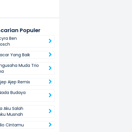
carian Populer
cyra Ben
bosch
Pacar Yang Baik
ngusaha Muda Trio
ma
jep Ajep Remix
 Nada Budaya
a Aku Salah
nku Musnah
lio Cintamu