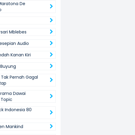
Maratona De
o
ari Mblebes
esepian Audio
ndah Kanan Kiri
 Buyung
 Tak Pernah Gagal
Rap
Irama Dawai
 Topic
ck Indonesia 80
en Mankind