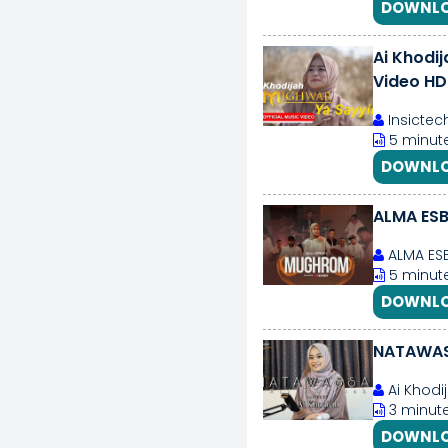
DOWNLO
Ai Khodij
Video HD
Insictec
5 minute
DOWNLO
ALMA ES
ALMA ES
5 minute
DOWNLO
NATAWASS
Ai Khodij
3 minute
DOWNLO