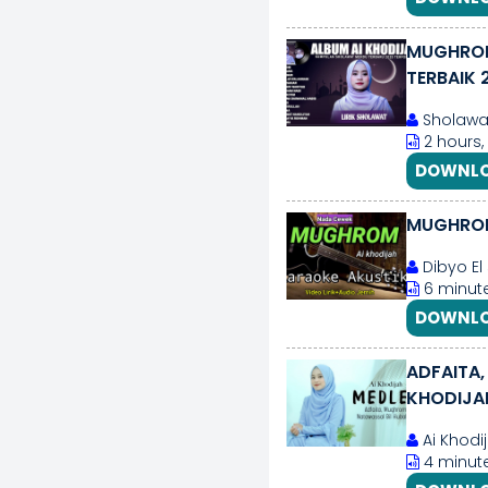
MUGHROM
TERBAIK 
Sholawa
2 hours,
DOWNLO
MUGHROM 
Dibyo El 
6 minute
DOWNLO
ADFAITA,
KHODIJA
Ai Khodij
4 minut