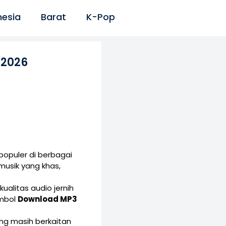
nesia
Barat
K-Pop
 2026
populer di berbagai
musik yang khas,
ualitas audio jernih
ombol
Download MP3
yang masih berkaitan